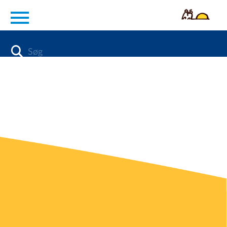
en
Diabetes
Forhøjet blodtryk
KOL
Livsstil
Forskning
Kontakt