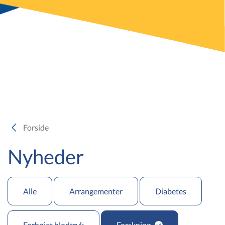
Forside
Nyheder
Alle
Arrangementer
Diabetes
Forhøjet blodtryk
Forskning