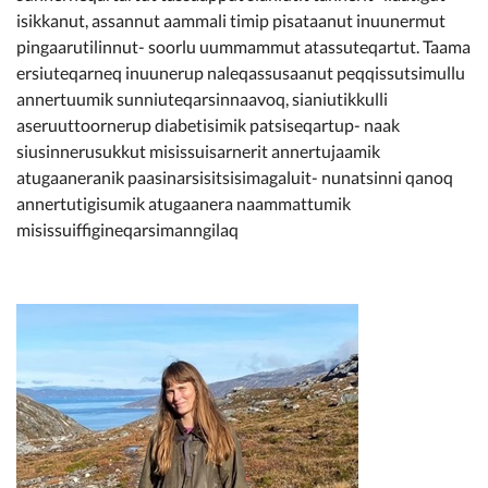
isikkanut, assannut aammali timip pisataanut inuunermut
pingaarutilinnut- soorlu uummammut atassuteqartut. Taama
ersiuteqarneq inuunerup naleqassusaanut peqqissutsimullu
annertuumik sunniuteqarsinnaavoq, sianiutikkulli
aseruuttoornerup diabetisimik patsiseqartup- naak
siusinnerusukkut misissuisarnerit annertujaamik
atugaaneranik paasinarsisitsisimagaluit- nunatsinni qanoq
annertutigisumik atugaanera naammattumik
misissuiffigineqarsimanngilaq