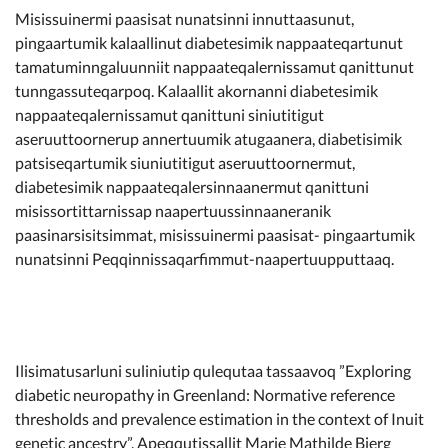
Misissuinermi paasisat nunatsinni innuttaasunut,
pingaartumik kalaallinut diabetesimik nappaateqartunut
tamatuminngaluunniit nappaateqalernissamut qanittunut
tunngassuteqarpoq. Kalaallit akornanni diabetesimik
nappaateqalernissamut qanittuni siniutitigut
aseruuttoornerup annertuumik atugaanera, diabetisimik
patsiseqartumik siuniutitigut aseruuttoornermut,
diabetesimik nappaateqalersinnaanermut qanittuni
misissortittarnissap naapertuussinnaaneranik
paasinarsisitsimmat, misissuinermi paasisat- pingaartumik
nunatsinni Peqqinnissaqarfimmut-naapertuupputtaaq.
Ilisimatusarluni suliniutip qulequtaa tassaavoq ”Exploring
diabetic neuropathy in Greenland: Normative reference
thresholds and prevalence estimation in the context of Inuit
genetic ancestry”. Apeqqutissallit Marie Mathilde Bjerg