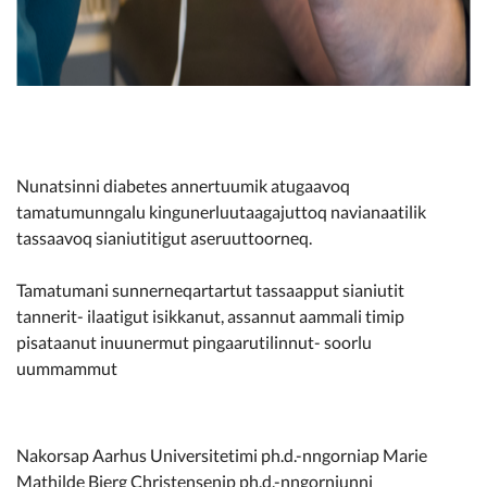
Nunatsinni diabetes annertuumik atugaavoq
tamatumunngalu kingunerluutaagajuttoq navianaatilik
tassaavoq sianiutitigut aseruuttoorneq.
Tamatumani sunnerneqartartut tassaapput sianiutit
tannerit- ilaatigut isikkanut, assannut aammali timip
pisataanut inuunermut pingaarutilinnut- soorlu
uummammut
Nakorsap Aarhus Universitetimi ph.d.-nngorniap Marie
Mathilde Bjerg Christensenip ph.d.-nngorniunni