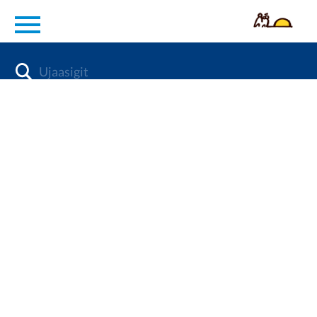
en
Diabetes
Aap naqitsinera
qaffasissoq
KOL
Inuunermi
pissutsit
Ilisimatusarneq