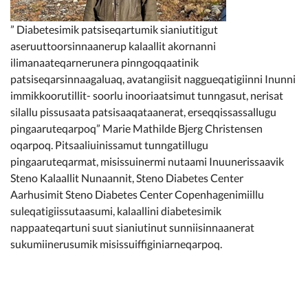
” Diabetesimik patsiseqartumik sianiutitigut
aseruuttoorsinnaanerup kalaallit akornanni
ilimanaateqarnerunera pinngoqqaatinik
patsiseqarsinnaagaluaq, avatangiisit naggueqatigiinni Inunni
immikkoorutillit- soorlu inooriaatsimut tunngasut, nerisat
silallu pissusaata patsisaaqataanerat, erseqqissassallugu
pingaaruteqarpoq” Marie Mathilde Bjerg Christensen
oqarpoq. Pitsaaliuinissamut tunngatillugu
pingaaruteqarmat, misissuinermi nutaami Inuunerissaavik
Steno Kalaallit Nunaannit, Steno Diabetes Center
Aarhusimit Steno Diabetes Center Copenhagenimiillu
suleqatigiissutaasumi, kalaallini diabetesimik
nappaateqartuni suut sianiutinut sunniisinnaanerat
sukumiinerusumik misissuiffiginiarneqarpoq.