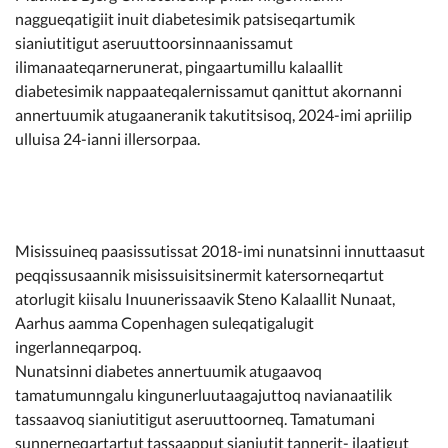
naggueqatigiit inuit diabetesimik patsiseqartumik
sianiutitigut aseruuttoorsinnaanissamut
ilimanaateqarnerunerat, pingaartumillu kalaallit
diabetesimik nappaateqalernissamut qanittut akornanni
annertuumik atugaaneranik takutitsisoq, 2024-imi apriilip
ulluisa 24-ianni illersorpaa.
Misissuineq paasissutissat 2018-imi nunatsinni innuttaasut
peqqissusaannik misissuisitsinermit katersorneqartut
atorlugit kiisalu Inuunerissaavik Steno Kalaallit Nunaat,
Aarhus aamma Copenhagen suleqatigalugit
ingerlanneqarpoq.
Nunatsinni diabetes annertuumik atugaavoq
tamatumunngalu kingunerluutaagajuttoq navianaatilik
tassaavoq sianiutitigut aseruuttoorneq. Tamatumani
sunnerneqartartut tassaapput sianiutit tannerit- ilaatigut