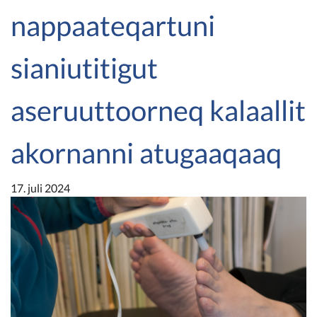
nappaateqartuni
sianiutitigut
aseruuttoorneq kalaallit
akornanni atugaaqaaq
17. juli 2024