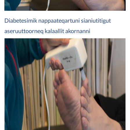
Diabetesimik nappaateqartuni sianiutitigut
aseruuttoorneq kalaallit akornanni