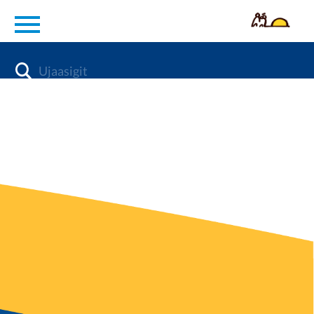
en
Diabetes
Aap naqitsinera qaffasissoq
KOL
Inuunermi pissutsit
Ilisimatusarneq
Attavigitigut