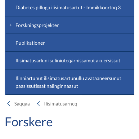
Diabetes pillugu ilisimatusartut - Immikkoortoq 3
Forskningsprojekter
Publikationer
Kvalitetsforskning
Ilisimatusarluni suliniuteqarnissamut akuersissut
Kvalitetsforskning
Ilinniartunut ilisimatusartunullu avataaneersunut
Kvalitetsforskning
paasissutissat nalinginnaasut
Kvalitetsforskning
Saqqaa
Ilisimatusarneq
Kvalitetsforskning
Forskere
Kvalitetsforskning