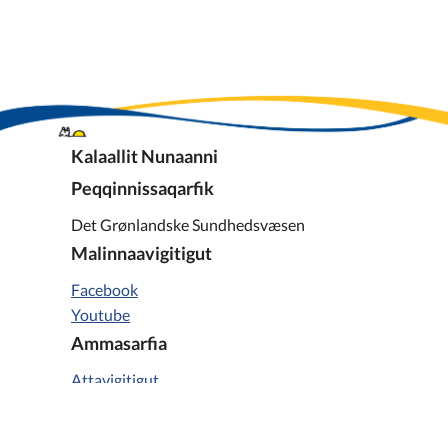
Kvalitetsforskning
Kvalitetsforskning
Kalaallit Nunaanni
Peqqinnissaqarfik
Det Grønlandske Sundhedsvæsen
Malinnaavigitigut
Facebook
Youtube
Ammasarfia
Attavigitigut
Doktor.gl
Puisa.gl