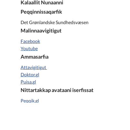
Kalaallit Nunaanni
Peqqinnissaqarfik
Det Grønlandske Sundhedsvæsen
Malinnaavigitigut
Facebook
Youtube
Ammasarfia
Attavigitigut
Doktor.gl
Puisa.gl
Nittartakkap avataani iserfissat
Peqqik.gl
Paarisa.gl
Sukkornermut peqatigiiffik Danmarkimi
Uummatit peqatigiiffik Danmarkimi
Qarasaasianni paasissutissat ilaat
Puaat pillugit peqatigiiffik Danmarkimi